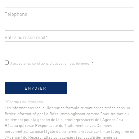
Téléphone
Votre adresse mail*
J'accepte les conditions d'utilisation des données (*)
ENVOYER
*Champs obligatoires
Les informations recueillies sur ce formulaire sont enregistrées dans un
fichier informatisé par La Boite Immo agissant comme Sous-traitant du
traitement pour la gestion de la clientèle/prospects de l'Agence / du
Réseau qui reste Responsable du Traitement de vos Données
personnelles. La base légale du traitement repose sur l'intérêt légitime de
l'Agence / du Réseau. Elles sont conservées jusqu'à demande de