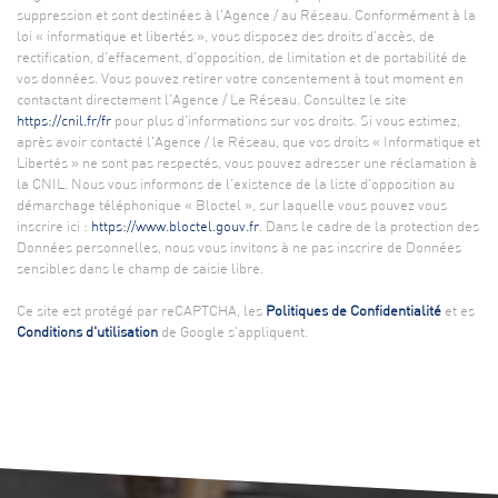
suppression et sont destinées à l'Agence / au Réseau. Conformément à la
loi « informatique et libertés », vous disposez des droits d’accès, de
rectification, d’effacement, d’opposition, de limitation et de portabilité de
vos données. Vous pouvez retirer votre consentement à tout moment en
contactant directement l’Agence / Le Réseau. Consultez le site
https://cnil.fr/fr
pour plus d’informations sur vos droits. Si vous estimez,
après avoir contacté l'Agence / le Réseau, que vos droits « Informatique et
Libertés » ne sont pas respectés, vous pouvez adresser une réclamation à
la CNIL. Nous vous informons de l’existence de la liste d'opposition au
démarchage téléphonique « Bloctel », sur laquelle vous pouvez vous
inscrire ici :
https://www.bloctel.gouv.fr
. Dans le cadre de la protection des
Données personnelles, nous vous invitons à ne pas inscrire de Données
sensibles dans le champ de saisie libre.
Ce site est protégé par reCAPTCHA, les
Politiques de Confidentialité
et es
Conditions d'utilisation
de Google s'appliquent.