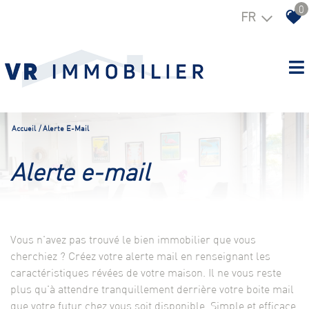
0
FR
Accueil
Alerte E-Mail
alerte e-mail
Vous n'avez pas trouvé le bien immobilier que vous
cherchiez ? Créez votre alerte mail en renseignant les
caractéristiques révées de votre maison. Il ne vous reste
plus qu'à attendre tranquillement derrière votre boite mail
que votre futur chez vous soit disponible. Simple et efficace