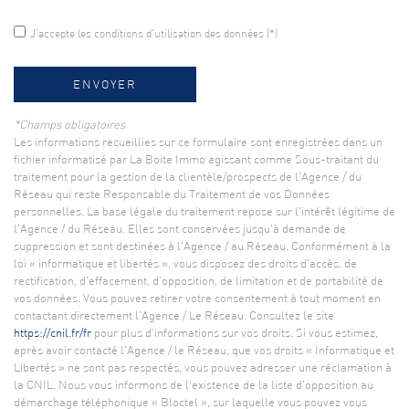
J'accepte les conditions d'utilisation des données (*)
ENVOYER
*Champs obligatoires
Les informations recueillies sur ce formulaire sont enregistrées dans un
fichier informatisé par La Boite Immo agissant comme Sous-traitant du
traitement pour la gestion de la clientèle/prospects de l'Agence / du
Réseau qui reste Responsable du Traitement de vos Données
personnelles. La base légale du traitement repose sur l'intérêt légitime de
l'Agence / du Réseau. Elles sont conservées jusqu'à demande de
suppression et sont destinées à l'Agence / au Réseau. Conformément à la
loi « informatique et libertés », vous disposez des droits d’accès, de
rectification, d’effacement, d’opposition, de limitation et de portabilité de
vos données. Vous pouvez retirer votre consentement à tout moment en
contactant directement l’Agence / Le Réseau. Consultez le site
https://cnil.fr/fr
pour plus d’informations sur vos droits. Si vous estimez,
après avoir contacté l'Agence / le Réseau, que vos droits « Informatique et
Libertés » ne sont pas respectés, vous pouvez adresser une réclamation à
la CNIL. Nous vous informons de l’existence de la liste d'opposition au
démarchage téléphonique « Bloctel », sur laquelle vous pouvez vous