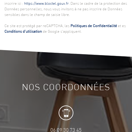
inscrire ici :
https://www.bloctel.gouv.fr
. Dans le cadre de la protection des
Données personnelles, nous vous invitons à ne pas inscrire de Données
sensibles dans le champ de saisie libre.
Ce site est protégé par reCAPTCHA, les
Politiques de Confidentialité
et es
Conditions d'utilisation
de Google s'appliquent.
NOS COORDONNÉES
06 09 30 73 45