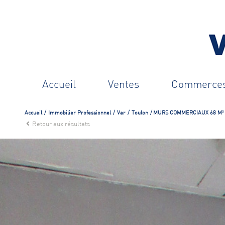
accueil
ventes
commerce
ventes
Accueil
Immobilier Professionnel
Var
Toulon
MURS COMMERCIAUX 68 M² E
Retour aux résultats
locations
commerces v