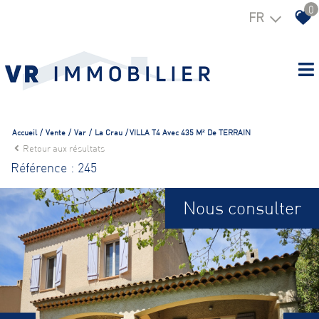
0
FR
Accueil
Vente
Var
La Crau
VILLA T4 Avec 435 M² De TERRAIN
Retour aux résultats
Référence : 245
Nous consulter