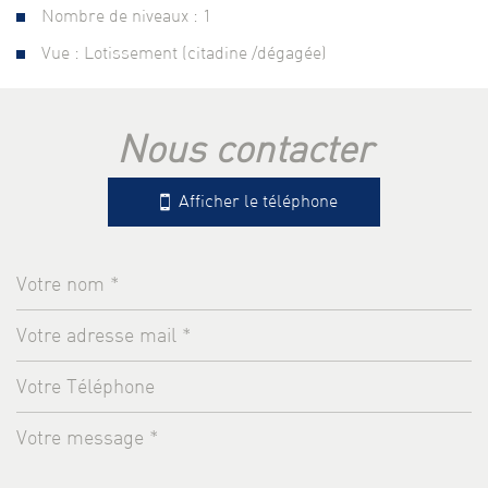
Nombre de niveaux : 1
Vue : Lotissement (citadine /dégagée)
la ville de la crau (83260)
nous contacter
+
−
Afficher le téléphone
Leaflet
|
©
Jawg
Maps
|
© OpenStreetMap