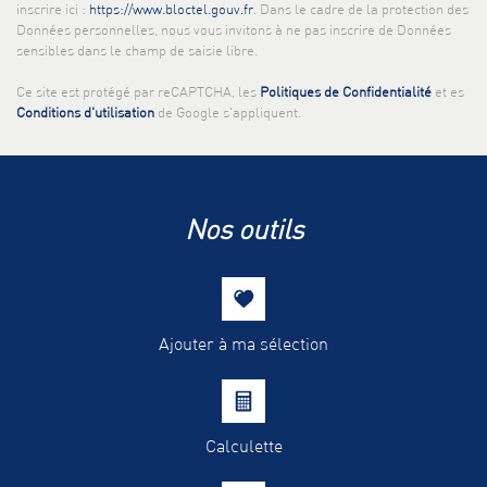
inscrire ici :
https://www.bloctel.gouv.fr
. Dans le cadre de la protection des
Taxe foncière
21,34 %
Données personnelles, nous vous invitons à ne pas inscrire de Données
sensibles dans le champ de saisie libre.
Habitants de moins de 25 ans
28,51 %
Habitants de 25 à 55 ans
39,08 %
Ce site est protégé par reCAPTCHA, les
Politiques de Confidentialité
et es
Conditions d'utilisation
de Google s'appliquent.
Habitants de plus de 55 ans
32,41 %
Nombre d'enfants par famille
0,86
Familles sans enfant
48,18 %
nos outils
Familles avec 1 ou 2 enfants
23,03 %
Maisons
78,39 %
Appartements
21,61 %
Familles avec 3 enfants
4,05 %
Ajouter à ma sélection
Calculette